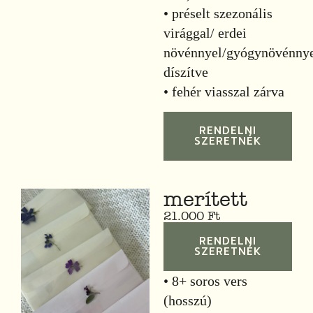
• préselt szezonális
virággal/ erdei
növénnyel/gyógynövénny
díszítve
• fehér viasszal zárva
RENDELNI
SZERETNÉK
merített
21.000 Ft
RENDELNI
SZERETNÉK
• 8+ soros vers
(hosszú)