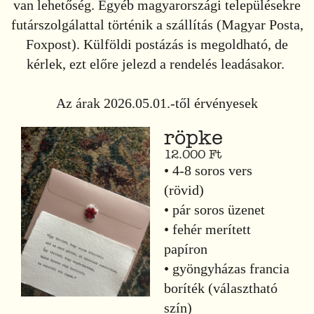
van lehetőség. Egyéb magyarországi településekre
futárszolgálattal történik a szállítás (Magyar Posta,
Foxpost). Külföldi postázás is megoldható, de
kérlek, ezt előre jelezd a rendelés leadásakor.
Az árak 2026.05.01.-től érvényesek
röpke
12.000 Ft
• 4-8 soros vers
(rövid)
• pár soros üzenet
• fehér merített
papíron
• gyöngyházas francia
boríték (választható
szín)