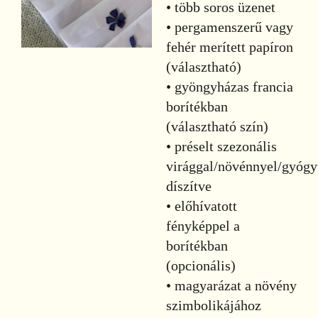
• több soros üzenet
• pergamenszerű vagy
fehér merített papíron
(választható)
• gyöngyházas francia
borítékban
(választható szín)
• préselt szezonális
virággal/növénnyel/gyóg
díszítve
• előhívatott
fényképpel a
borítékban
(opcionális)
• magyarázat a növény
szimbolikájához